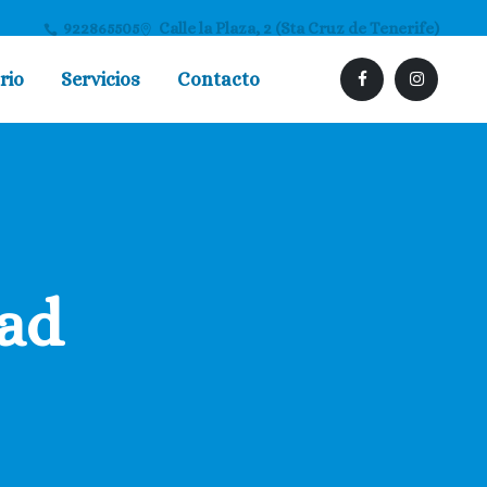
922865505
Calle la Plaza, 2 (Sta Cruz de Tenerife)
rio
Servicios
Contacto
dad